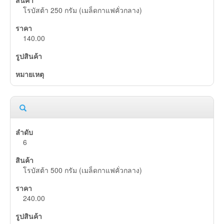
โรบัสต้า 250 กรัม (เมล็ดกาแฟคั่วกลาง)
140.00
6
โรบัสต้า 500 กรัม (เมล็ดกาแฟคั่วกลาง)
240.00