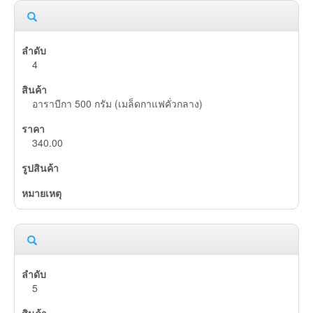
4
อาราบีกา 500 กรัม (เมล็ดกาแฟคั่วกลาง)
340.00
5