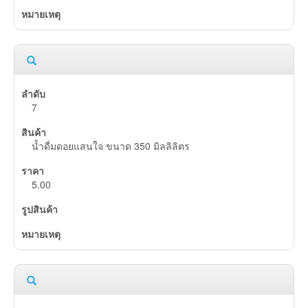
7
น้ำดื่มดอยแสนใจ ขนาด 350 มิลลิลิตร
5.00